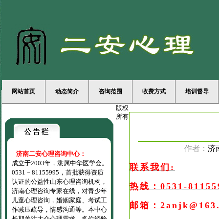
网站首页
动态简介
咨询范围
收费方式
培训督导
版权
所有
作者：
济
济南二安心理咨询中心：
成立于2003年，隶属中华医学会。
联系我们:
0531－81155995，首批获得资质
认证的公益性山东心理咨询机构，
热线：0531-81155
济南心理咨询专家在线，对青少年
儿童心理咨询，婚姻家庭、考试工
邮箱：2anjk@163
作减压疏导，情感沟通等。本中心
长期关注大众心理需求，多位经验