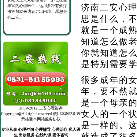
济南二安心
丰富的心理医生，运用多种有效疗
法等帮助来访者走出困境。愿您身
思是什么，
心二安。
就是一个成
知道怎么做
你就知道怎
是特别需要
很多成年的
年，要不然
是一个母亲
2009-2012:二安心理咨询
女人的一个
Copyright@All rights reserved 使用本网站即表
示接受本网站服务协议
是一样的。
专业从事 心理咨询 心理辅导 心理治疗 私人医
就造成了很
生 出诊服务 在线约谈 团体咨询