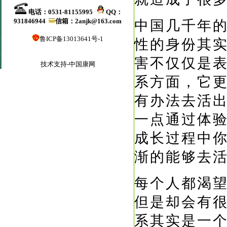
电话：0531-81155995
QQ：
931846944
信箱：2anjk@163.com
中国几千年
鲁ICP备13013641号-1
性的身份其
害不仅仅是
技术支持-中国康网
系方面，它
有办法去活
一点通过体
成长过程中
渐的能够去
每个人都
渴
但是却会有
系其实是一