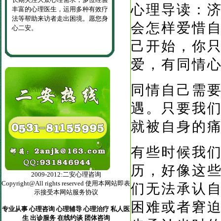
心理导读：
丰富的心理医生，运用多种有效疗
法等帮助来访者走出困境。愿您身
会怎样爱惜
心二安。
己开始，你
爱，有同情
同情自己
需
遇。只要我
就被自身的
有些时候我
历，好像这
2009-2012:二安心理咨询
Copyright@All rights reserved 使用本网站即表
们无法承认
示接受本网站服务协议
困难或者窘
专业从事 心理咨询 心理辅导 心理治疗 私人医
生 出诊服务 在线约谈 团体咨询