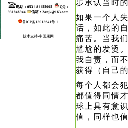
步承认当时
电话：0531-81155995
QQ：
931846944
信箱：2anjk@163.com
如果一个人
鲁ICP备13013641号-1
话，如此的
技术支持-中国康网
痛苦。
当我
尴尬的发烫
我自责，而
获得（自己
每个人都会
都值得同情
球上具有意
值，同样也