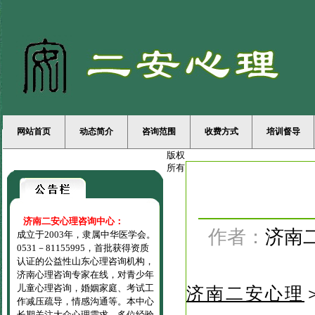
网站首页
动态简介
咨询范围
收费方式
培训督导
版权
所有
济南二安心理咨询中心：
作者：
济南
成立于2003年，隶属中华医学会。
0531－81155995，首批获得资质
认证的公益性山东心理咨询机构，
济南心理咨询专家在线，对青少年
儿童心理咨询，婚姻家庭、考试工
济南二安心理
作减压疏导，情感沟通等。本中心
长期关注大众心理需求，多位经验