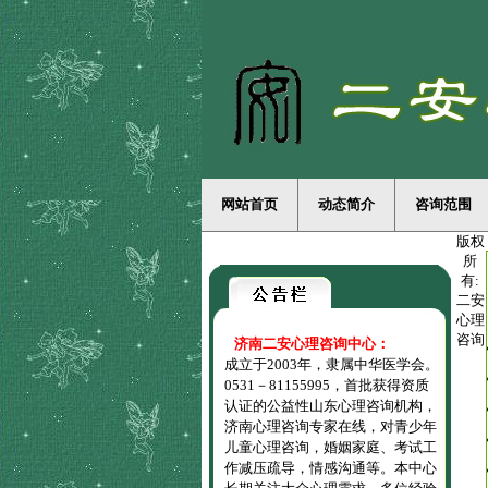
网站首页
动态简介
咨询范围
版权
所
有:
二安
心理
咨询
济南二安心理咨询中心：
成立于2003年，隶属中华医学会。
0531－81155995，首批获得资质
认证的公益性山东心理咨询机构，
济南心理咨询专家在线，对青少年
儿童心理咨询，婚姻家庭、考试工
作减压疏导，情感沟通等。本中心